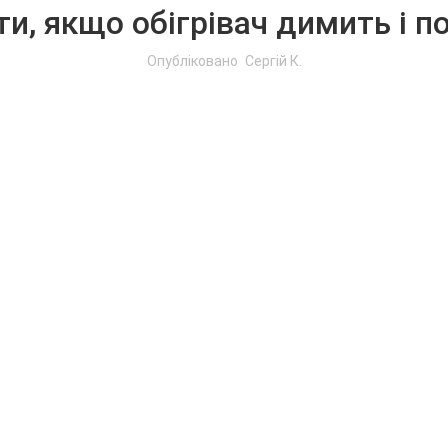
и, якщо обігрівач димить і по
Опубліковано
Сергій К.