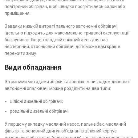
повітряний обігрівач, щоб швидко прогріти весь салон або
приміщення.
Завдяки низькій витраті пального автономні обігрівачі
ідеально підходять для максимально тривалої експлуатації
без зупинок. Якщо холодний сніжний день для вас
нестерпний, стоянковий обігрівач допоможе вам краще
пережити зиму.
Види обладнання
За різними методами збірки та зовнішнім виглядом дизельні
автономні опалювачі можна розділити на два типи:
цілісні дизельні обігрівачі;
роздільні дизельні обігрівачі.
У першому випадку масляний насос, пальне бак, масляний
фільтр та основний двигун об'єднані в цілісний корпус
дизельного обігрівача "все в одному", що значно скорочує час