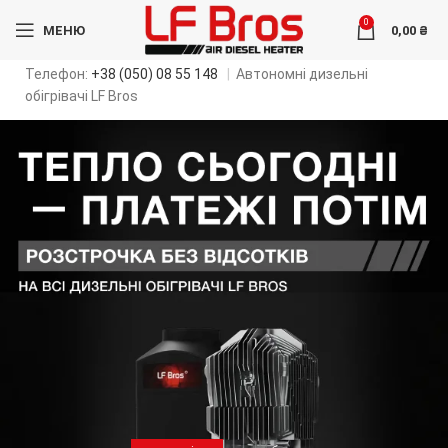
0
МЕНЮ
0,00
₴
Телефон:
+38 (050) 08 55 148
|
Автономні дизельні
обігрівачі LF Bros