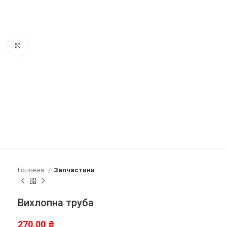
Клацніть, щоб збільшити
Головна
Запчастини
Вихлопна труба
270,00
₴