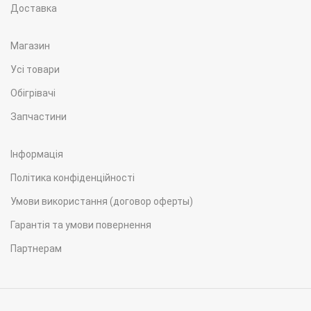
Доставка
372х141х150
РОЗМІР ОПАЛЮВАЧА
мм
Магазин
Усі товари
ПУЛЬТ КЕРУВАННЯ
А4
Обігрівачі
10
Запчастини
ОБ'ЄМ ПАЛИВНОГО БАКА
л
Інформація
75
ДІАМЕТР ВИХЛОПНОЇ ТРУБИ
мм
Політика конфіденційності
Умови використання (договор оферты)
Гарантія та умови повернення
Партнерам