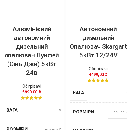
Алюмінієвий
Автономний
автономний
дизельний
дизельний
Опалювач Skargart
опалювач Лунфей
5кВт 12/24V
(Сінь Джи) 5кВт
Обігрівачі
24в
4499,00
₴
Обігрівачі
5990,00
₴
ВАГА
9,2
ВАГА
9,2 кг
РОЗМІРИ
47 × 47 × 25
РОЗМІРИ
47 × 47 × 25 см