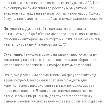
пального, яке можна легко поповнити на будь-якій АЗС. Цей
вид обігріву не вимогливий до ресурсу акумулятора — він
витрачається лише на вентилятор і паливний насос. Одного
баку пального достатньо, щоб автономка працювала всю ніч.
Потужність
: Дизельні обігрівачі здатні генерувати
потужність від 2 до 5 кВт, що дозволяє нагріти навіть великі
фургони чи автодоми до комфортних +20°C за кілька хвилин,
навіть при зовнішній температурі -20°C.
Сухе тепло
: Технологія сухого нагрівання виключає появу
конденсату на склі та стінах, що важливо для збереження
кузова авто й забезпечення комфортних умов у салоні.
Отже, вибір між цими двома типами обігріву залежить від
ваших потреб. Електричний обігрівач підходить для
короткочасного використання в м’яких погодних умовах і
невеликих салонах. Дизельна автономка, своєю чергою,
стане незамінним рішенням для тривалих подорожей у
суворих зимових умовах та великих автомобілів або фургонів.