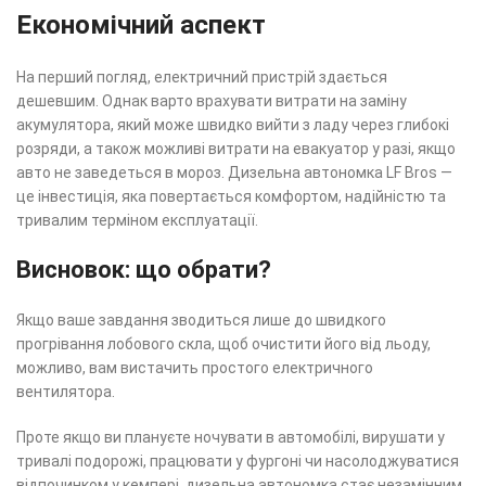
Економічний аспект
На перший погляд, електричний пристрій здається
дешевшим. Однак варто врахувати витрати на заміну
акумулятора, який може швидко вийти з ладу через глибокі
розряди, а також можливі витрати на евакуатор у разі, якщо
авто не заведеться в мороз. Дизельна автономка LF Bros —
це інвестиція, яка повертається комфортом, надійністю та
тривалим терміном експлуатації.
Висновок: що обрати?
Якщо ваше завдання зводиться лише до швидкого
прогрівання лобового скла, щоб очистити його від льоду,
можливо, вам вистачить простого електричного
вентилятора.
Проте якщо ви плануєте ночувати в автомобілі, вирушати у
тривалі подорожі, працювати у фургоні чи насолоджуватися
відпочинком у кемпері, дизельна автономка стає незамінним