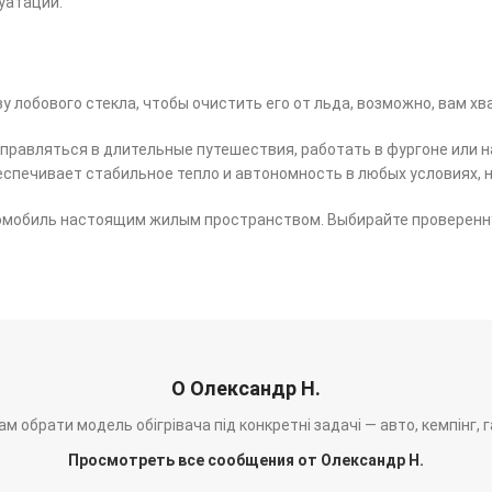
уатации.
у лобового стекла, чтобы очистить его от льда, возможно, вам х
тправляться в длительные путешествия, работать в фургоне или 
спечивает стабильное тепло и автономность в любых условиях, 
томобиль настоящим жилым пространством. Выбирайте проверенн
О Олександр Н.
м обрати модель обігрівача під конкретні задачі — авто, кемпінг, 
Просмотреть все сообщения от Олександр Н.