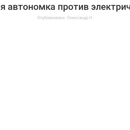
я автономка против электри
Опубликовано
Олександр Н.