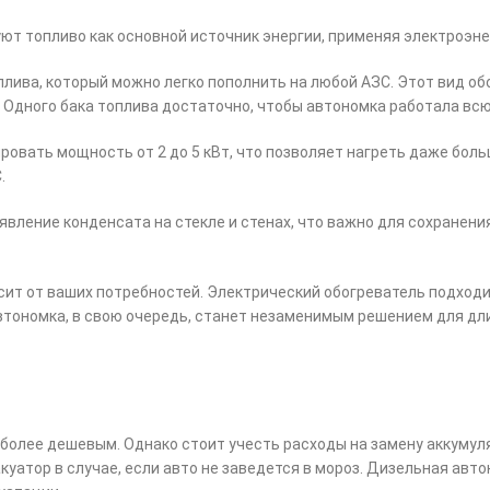
ют топливо как основной источник энергии, применяя электроэне
плива, который можно легко пополнить на любой АЗС. Этот вид об
 Одного бака топлива достаточно, чтобы автономка работала всю
ровать мощность от 2 до 5 кВт, что позволяет нагреть даже бол
.
оявление конденсата на стекле и стенах, что важно для сохранен
сит от ваших потребностей. Электрический обогреватель подходи
втономка, в свою очередь, станет незаменимым решением для дл
 более дешевым. Однако стоит учесть расходы на замену аккумуля
уатор в случае, если авто не заведется в мороз. Дизельная авто