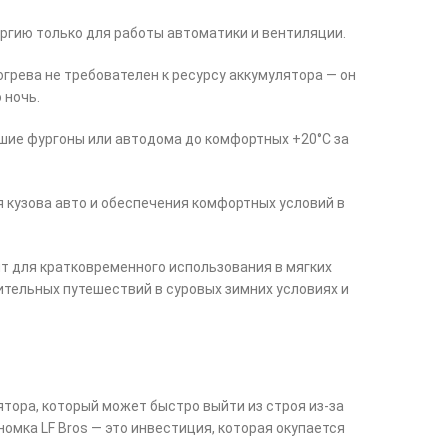
ргию только для работы автоматики и вентиляции.
огрева не требователен к ресурсу аккумулятора — он
 ночь.
ьшие фургоны или автодома до комфортных +20°C за
ия кузова авто и обеспечения комфортных условий в
т для кратковременного использования в мягких
ительных путешествий в суровых зимних условиях и
тора, который может быстро выйти из строя из-за
номка LF Bros — это инвестиция, которая окупается