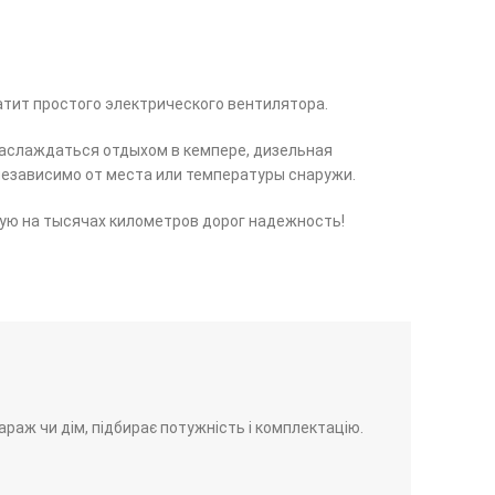
ватит простого электрического вентилятора.
наслаждаться отдыхом в кемпере, дизельная
независимо от места или температуры снаружи.
ую на тысячах километров дорог надежность!
гараж чи дім, підбирає потужність і комплектацію.