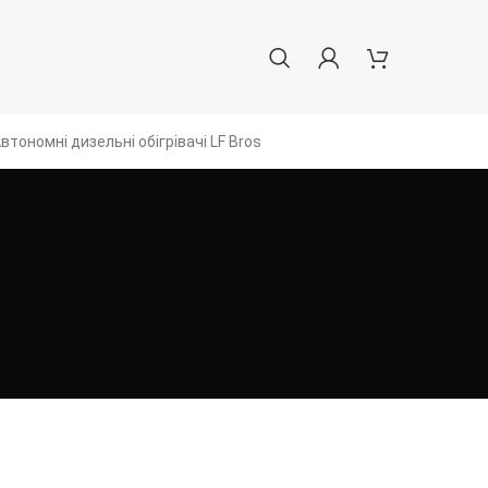
втономні дизельні обігрівачі LF Bros