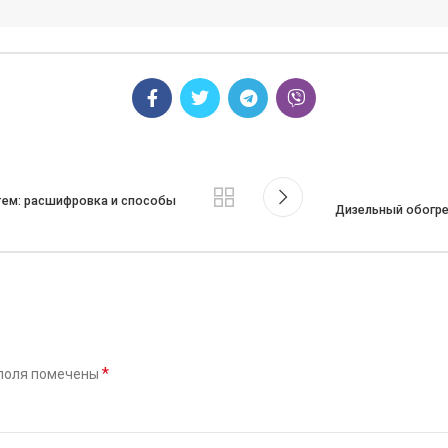
ем: расшифровка и способы
Дизельный обогре
*
поля помечены