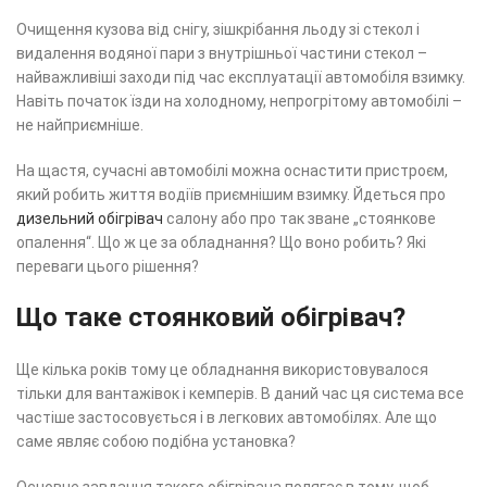
Очищення кузова від снігу, зішкрібання льоду зі стекол і
видалення водяної пари з внутрішньої частини стекол –
найважливіші заходи під час експлуатації автомобіля взимку.
Навіть початок їзди на холодному, непрогрітому автомобілі –
не найприємніше.
На щастя, сучасні автомобілі можна оснастити пристроєм,
який робить життя водіїв приємнішим взимку. Йдеться про
дизельний обігрівач
салону або про так зване „стоянкове
опалення“. Що ж це за обладнання? Що воно робить? Які
переваги цього рішення?
Що таке стоянковий обігрівач?
Ще кілька років тому це обладнання використовувалося
тільки для вантажівок і кемперів. В даний час ця система все
частіше застосовується і в легкових автомобілях. Але що
саме являє собою подібна установка?