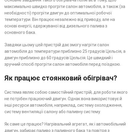
Основне завдання такого обігрівача полягає в тому, щоб
максимально швидко прогріти салон автомобіля, а також (за
необхідності) прогріти двигун до оптимальної робочої
температури. Він працює незалежно від приводу, але на
основі енергії, одержуваної від дизельного палива з
основного бака.
Завдяки цьому цей пристрій дає змогу нагріти салон
автомобіля до температури приблизно 25 градусів Цельсія, а
двигун приблизно до 60 градусів Цельсія. Це швидкий і
зручний спосіб прогріти салон автомобіля перед поїздкою.
Як працює стоянковий обігрівач?
Система являє собою самостійний пристрій, для роботи якого
не потрібен працюючий двигун. Однак вона використовує й
інші ресурси автомобіля, наприклад, систему охолодження,
систему вентиляції салону або паливну систему.
Як саме це працює? Нагрівальний агрегат, як і автомобільний
двигун, забирає паливо з паливного бака та повітря з