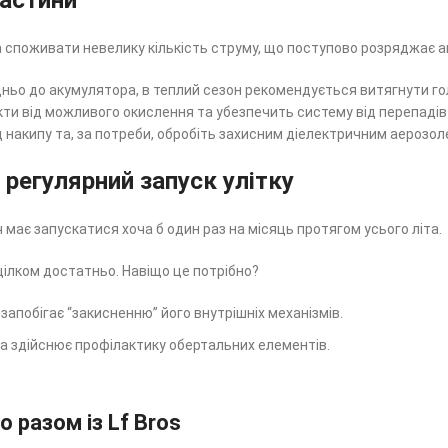
частини
а споживати невелику кількість струму, що поступово розряджає 
о до акумулятора, в теплий сезон рекомендується витягнути голо
и від можливого окислення та убезпечить систему від перепадів н
від накипу та, за потреби, обробіть захисним діелектричним аерозол
 регулярний запуск улітку
має запускатися хоча б один раз на місяць протягом усього літа.
цілком достатньо. Навіщо це потрібно?
запобігає “закисненню” його внутрішніх механізмів.
та здійснює профілактику обертальних елементів.
 разом із Lf Bros