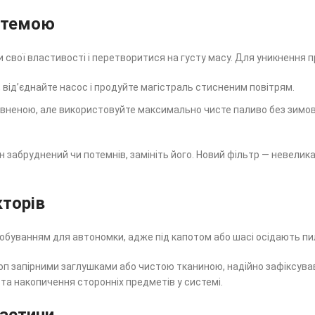
истемою
 свої властивості і перетворитися на густу масу. Для уникнення п
, від’єднайте насос і продуйте магістраль стисненим повітрям.
вненою, але використовуйте максимально чисте паливо без зимови
н забруднений чи потемнів, замініть його. Новий фільтр — невелик
кторів
обуванням для автономки, адже під капотом або шасі осідають пил
оп запірними заглушками або чистою тканиною, надійно зафіксува
та накопичення сторонніх предметів у системі.