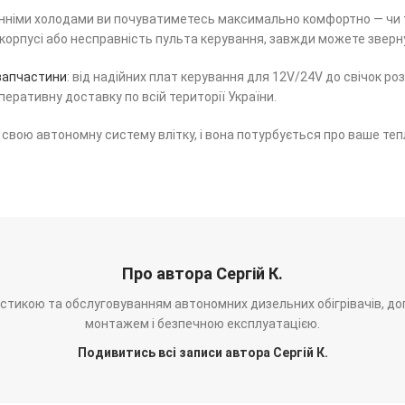
нніми холодами ви почуватиметесь максимально комфортно — чи то 
орпусі або несправність пульта керування, завжди можете зверну
 запчастини
: від надійних плат керування для 12V/24V до свічок ро
еративну доставку по всій території України.
свою автономну систему влітку, і вона потурбується про ваше тепл
Про автора Сергій К.
ностикою та обслуговуванням автономних дизельних обігрівачів, до
монтажем і безпечною експлуатацією.
Подивитись всі записи автора Сергій К.