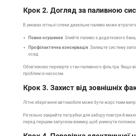
Крок 2. Догляд за паливною с
В умовах літньої спеки дизельне паливо може втратити
Повне осушення
: Злийте паливо з додаткового бака
Профілактична консервація
: Залиште систему запо
осад.
Обов’язково перевірте стан паливного фільтра. Якщо ві
проблем із насосом.
Крок 3. Захист від зовнішніх фа
Літнє зберігання автомобіля може бути жорстким випр
Ретельно закрийте патрубки для забору повітря й вихл
перед першим запуском взимку, щоб уникнути поломок 