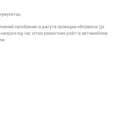
акумулятор.
вний запобіжник із джгута проводки обігрівача. Це
апруги під час літніх ремонтних робіт із автомобілем.
ем.