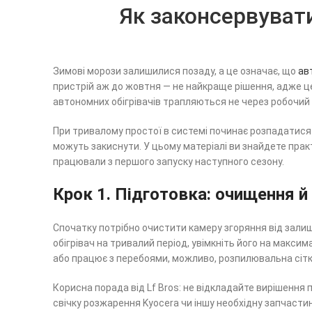
Як законсервувати
Зимові морози залишилися позаду, а це означає, що
ав
пристрій аж до жовтня — не найкраще рішення, адже ц
автономних обігрівачів трапляються не через робочий з
При тривалому простої в системі починає розпадатися п
можуть закиснути. У цьому матеріалі ви знайдете практ
працювали з першого запуску наступного сезону.
Крок 1. Підготовка: очищення 
Спочатку потрібно очистити камеру згоряння від залишк
обігрівач на тривалий період, увімкніть його на макс
або працює з перебоями, можливо, розпилювальна сітк
Корисна порада від Lf Bros: не відкладайте вирішення 
свічку розжарення Kyocera чи іншу необхідну запчастин