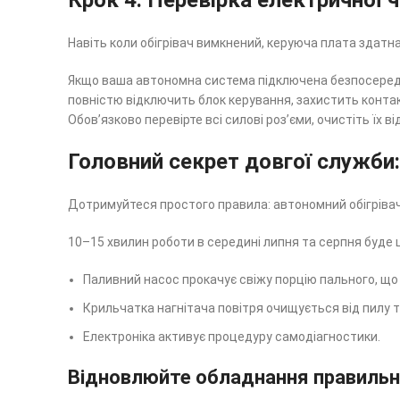
Крок 4. Перевірка електричної 
Навіть коли обігрівач вимкнений, керуюча плата здатн
Якщо ваша автономна система підключена безпосереднь
повністю відключить блок керування, захистить контакт
Обов’язково перевірте всі силові роз’єми, очистіть їх 
Головний секрет довгої служби:
Дотримуйтеся простого правила: автономний обігрівач 
10–15 хвилин роботи в середині липня та серпня буде 
Паливний насос прокачує свіжу порцію пального, що 
Крильчатка нагнітача повітря очищується від пилу 
Електроніка активує процедуру самодіагностики.
Відновлюйте обладнання правильно