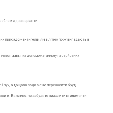
роблем є два варіанти:
х присадок-антигелів, які в літню пору випадають в
а інвестиція, яка допоможе уникнути серйозних
 і пух, а дощова вода може переносити бруд.
вши їх. Важливо: не забудьте видалити ці елементи