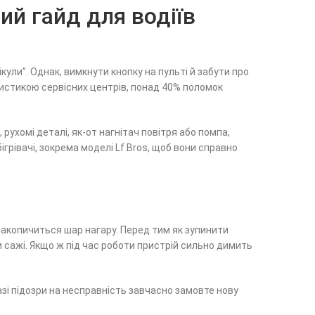
ий гайд для водіїв
ули”. Однак, вимкнути кнопку на пульті й забути про
истикою сервісних центрів, понад 40% поломок
рухомі деталі, як-от нагнітач повітря або помпа,
грівачі, зокрема моделі Lf Bros, щоб вони справно
 накопичиться шар нагару. Перед тим як зупинити
 сажі. Якщо ж під час роботи пристрій сильно димить
азі підозри на несправність завчасно замовте нову