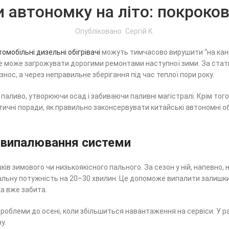
 автономку на літо: покроков
Опубліковано
Сергій К.
томобільні дизельні обігрівачі
можуть тимчасово вирушити “на канік
е може загрожувати дорогими ремонтами наступної зими. За стат
нос, а через неправильне зберігання під час теплої пори року.
аливо, утворюючи осад і забиваючи паливні магістралі. Крім того, 
ичні поради, як правильно законсервувати китайські автономні обі
й випалювання системи
ів зимового чи низькоякісного пального. За сезон у ній, напевно,
имальну потужність на 20–30 хвилин. Це допоможе випалити залишки
а вже забита.
проблеми до осені, коли збільшиться навантаження на сервіси. У р
у.