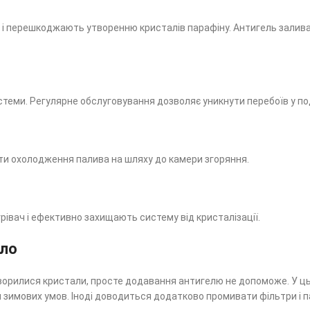
і перешкоджають утворенню кристалів парафіну. Антигель заливаю
теми. Регулярне обслуговування дозволяє уникнути перебоїв у по
ти охолодження палива на шляху до камери згоряння.
грівач і ефективно захищають систему від кристалізації.
сло
творилися кристали, просте додавання антигелю не допоможе. У ць
я зимових умов. Іноді доводиться додатково промивати фільтри і 