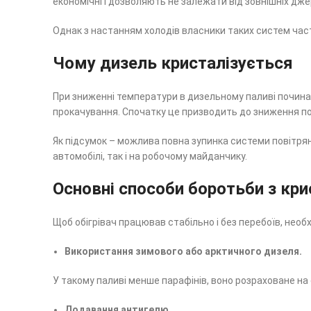
економічні і дозволяють не залежати від зовнішніх дже
Однак з настанням холодів власники таких систем ча
Чому дизель кристалізується
При зниженні температури в дизельному паливі починаю
прокачування. Спочатку це призводить до зниження пот
Як підсумок – можлива повна зупинка системи повітрян
автомобілі, так і на робочому майданчику.
Основні способи боротьби з кри
Щоб обігрівач працював стабільно і без перебоїв, необ
Використання зимового або арктичного дизеля.
У такому паливі менше парафінів, воно розраховане на
Додавання антигелю.