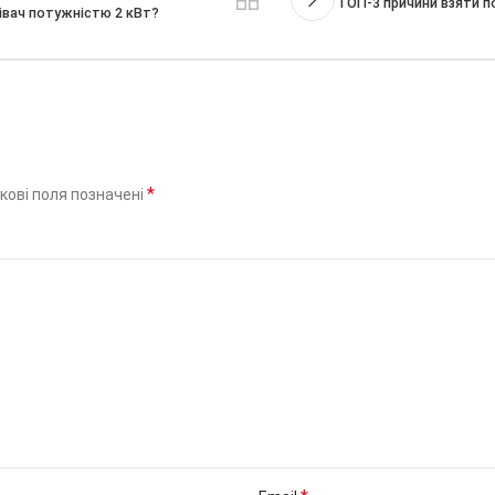
ТОП-3 причини взяти по
рівач потужністю 2 кВт?
*
кові поля позначені