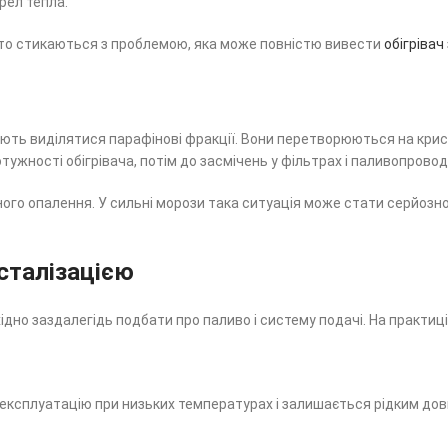
рел тепла.
сто стикаються з проблемою, яка може повністю вивести
обігрівач
ть виділятися парафінові фракції. Вони перетворюються на криста
ужності обігрівача, потім до засмічень у фільтрах і паливопровод
ого опалення. У сильні морози така ситуація може стати серйозн
сталізацією
хідно заздалегідь подбати про паливо і систему подачі. На практиц
 експлуатацію при низьких температурах і залишається рідким дов