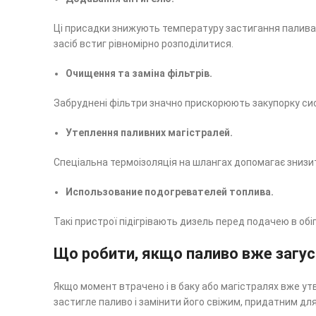
Ці присадки знижують температуру застигання палива 
засіб встиг рівномірно розподілитися.
Очищення та заміна фільтрів.
Забруднені фільтри значно прискорюють закупорку сис
Утеплення паливних магістралей.
Спеціальна термоізоляція на шлангах допомагає знизи
Использование подогревателей топлива.
Такі пристрої підігрівають дизель перед подачею в обі
Що робити, якщо паливо вже загу
Якщо момент втрачено і в баку або магістралях вже у
застигле паливо і замінити його свіжим, придатним дл