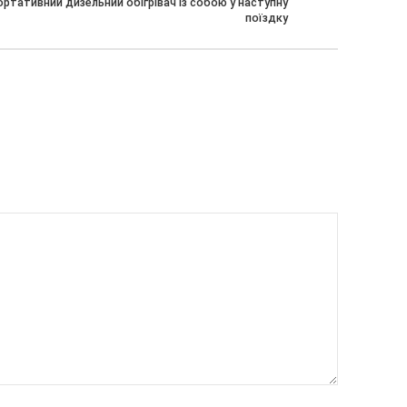
ртативний дизельний обігрівач із собою у наступну
поїздку