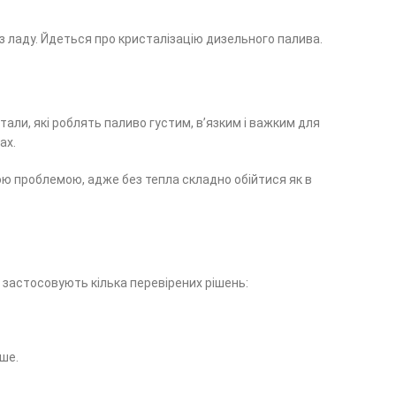
з ладу. Йдеться про кристалізацію дизельного палива.
ли, які роблять паливо густим, в’язким і важким для
ах.
ою проблемою, адже без тепла складно обійтися як в
і застосовують кілька перевірених рішень:
ше.