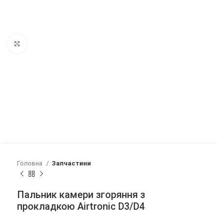
Клацніть, щоб збільшити
Головна
Запчастини
Пальник камери згоряння з
прокладкою Airtronic D3/D4