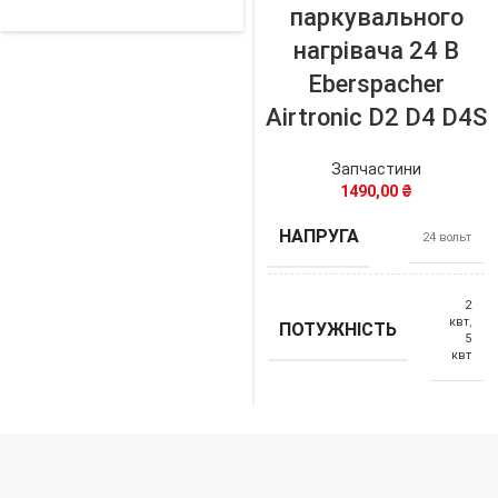
паркувального
нагрівача 24 В
Eberspacher
Airtronic D2 D4 D4S
Запчастини
1490,00
₴
НАПРУГА
24 вольт
2
квт
,
ПОТУЖНІСТЬ
5
квт