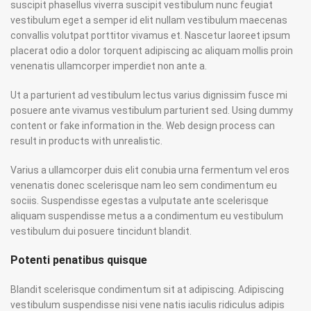
suscipit phasellus viverra suscipit vestibulum nunc feugiat
vestibulum eget a semper id elit nullam vestibulum maecenas
convallis volutpat porttitor vivamus et. Nascetur laoreet ipsum
placerat odio a dolor torquent adipiscing ac aliquam mollis proin
venenatis ullamcorper imperdiet non ante a.
Ut a parturient ad vestibulum lectus varius dignissim fusce mi
posuere ante vivamus vestibulum parturient sed. Using dummy
content or fake information in the. Web design process can
result in products with unrealistic.
Varius a ullamcorper duis elit conubia urna fermentum vel eros
venenatis donec scelerisque nam leo sem condimentum eu
sociis. Suspendisse egestas a vulputate ante scelerisque
aliquam suspendisse metus a a condimentum eu vestibulum
vestibulum dui posuere tincidunt blandit.
Potenti penatibus quisque
Blandit scelerisque condimentum sit at adipiscing. Adipiscing
vestibulum suspendisse nisi vene natis iaculis ridiculus adipis