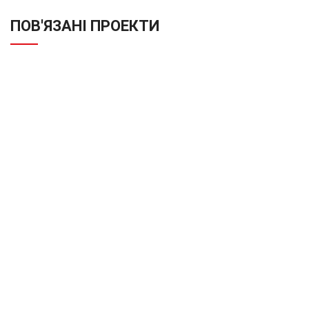
ПОВ'ЯЗАНІ ПРОЕКТИ
SUSPENDISSE QUAM AT VESTIBULUM
KITCHEN