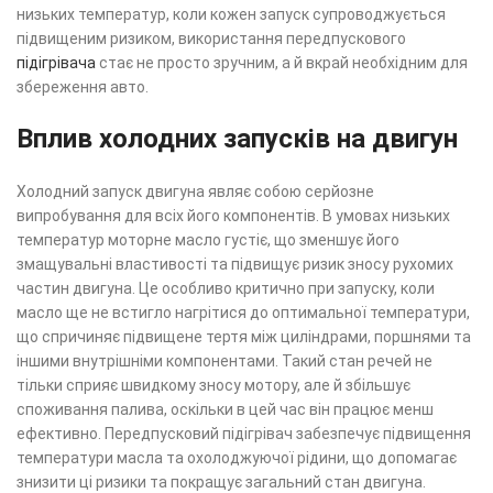
низьких температур, коли кожен запуск супроводжується
підвищеним ризиком, використання передпускового
підігрівача
стає не просто зручним, а й вкрай необхідним для
збереження авто.
Вплив холодних запусків на двигун
Холодний запуск двигуна являє собою серйозне
випробування для всіх його компонентів. В умовах низьких
температур моторне масло густіє, що зменшує його
змащувальні властивості та підвищує ризик зносу рухомих
частин двигуна. Це особливо критично при запуску, коли
масло ще не встигло нагрітися до оптимальної температури,
що спричиняє підвищене тертя між циліндрами, поршнями та
іншими внутрішніми компонентами. Такий стан речей не
тільки сприяє швидкому зносу мотору, але й збільшує
споживання палива, оскільки в цей час він працює менш
ефективно. Передпусковий підігрівач забезпечує підвищення
температури масла та охолоджуючої рідини, що допомагає
знизити ці ризики та покращує загальний стан двигуна.