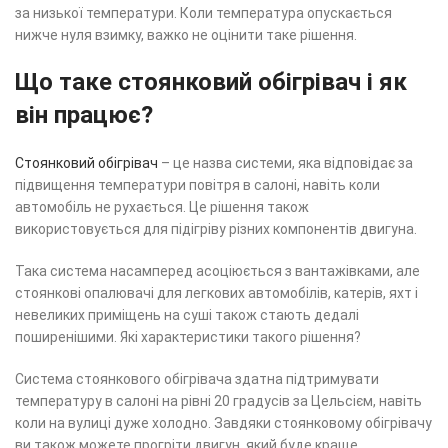
за низької температури. Коли температура опускається
нижче нуля взимку, важко не оцінити таке рішення.
Що таке стоянковий обігрівач і як
він працює?
Стоянковий обігрівач
– це назва системи, яка відповідає за
підвищення температури повітря в салоні, навіть коли
автомобіль не рухається. Це рішення також
використовується для підігріву різних компонентів двигуна.
Така система насамперед асоціюється з вантажівками, але
стоянкові опалювачі для легкових автомобілів, катерів, яхт і
невеликих приміщень на суші також стають дедалі
поширенішими. Які характеристики такого рішення?
Система стоянкового обігрівача здатна підтримувати
температуру в салоні на рівні 20 градусів за Цельсієм, навіть
коли на вулиці дуже холодно. Завдяки стоянковому обігрівачу
ви також можете прогріти двигун, який буде краще