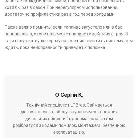
работает каждый день зимой, проверку стоит выполнять
хотя бы раз в сезон. При нерегулярном использовании
достаточно профилактики раз в год перед холодами.
Также важно помнить: если топливо загустело или в бак
попала влага, отопитель может попросту выйти из строя. В
таких случаях лучше сразу полностью очистить систему, чем
ждать, пока неисправность приведет к поломке.
О Сергій К.
Технічний спеціаліст LF Bros. Займається
діагностикою та обслуговуванням автономних
дизельних обігрівачів, допомагає клієнтам
розібратися з кодами помилок, монтажем і безпечною
експлуатацією.