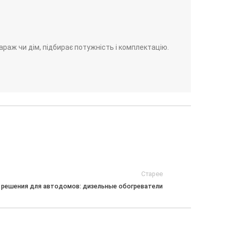
гараж чи дім, підбирає потужність і комплектацію.
Старее
 решения для автодомов: дизельные обогреватели