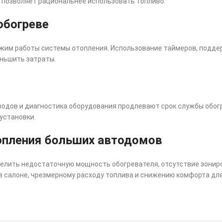
 и позволяет рациональнее использовать топливо.
обогреве
жим работы системы отопления. Использование таймеров, подде
ньшить затраты.
водов и диагностика оборудования продлевают срок службы обог
установки.
опления больших автодомов
лить недостаточную мощность обогревателя, отсутствие зониро
в салоне, чрезмерному расходу топлива и снижению комфорта дл