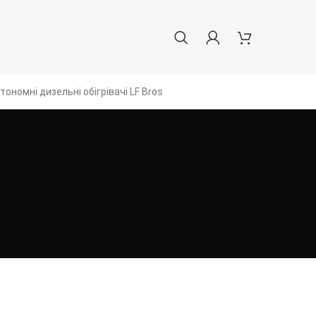
тономні дизельні обігрівачі LF Bros