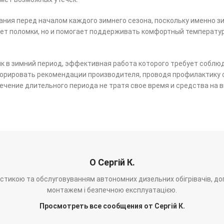
ния перед началом каждого зимнего сезона, поскольку именно зи
ет поломки, но и помогает поддерживать комфортный температур
 в зимний период, эффективная работа которого требует соблю
норировать рекомендации производителя, проводя профилактику 
чение длительного периода не тратя свое время и средства на 
О Сергій К.
ностикою та обслуговуванням автономних дизельних обігрівачів, до
монтажем і безпечною експлуатацією.
Просмотреть все сообщения от Сергій К.