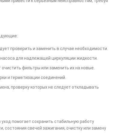
бными привести к серьезным неисправностям, требуя
едующие:
дует проверить и заменить в случае необходимости.
у насоса для надлежащей циркуляции жидкости.
 очистить фильтры или заменить их на новые.
ерки и герметизации соединений.
мена, проверку которых не следует откладывать
 уход помогает сохранить стабильную работу
, состояния свечей зажигания, очистку или замену