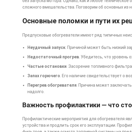
без запуска мотора. Однако, как и любое техническо
сложного вмешательства. Поговорим об основных из н
Основные поломки и пути их ре
Предпусковые обогреватели имеют ряд типичных неис
Неудачный запуск
. Причиной может быть низкий з
Недостаточный прогрев
. Убедитесь, что уровень
Частые остановки
. Засорение топливного фильтра
Запах горючего
. Его наличие свидетельствует о в
Перегрев обогревателя
. Причина может заключать
надолго.
Важность профилактики — что сто
Профилактические мероприятия для обогревателя явл
устройства и продлить срок его эксплуатации. Профи
фильтров, а также осмотр топливной системы на пред