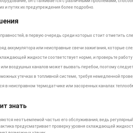
е оборудование, он сталкивается с различными проблемами, спосо
их и путях их предупреждения более подробно.
шения
правностей, в первую очередь среди которых стоит отметить сл
аряд аккумулятора или неисправные свечи зажигания, которые сле
 охлаждающей жидкости соответствует норме, и проверьте работ
 или воздушных каналов может вызвать перебои, поэтому следует
озможных утечках в топливной системе, требуя немедленной пров
ся в неисправном термодатчике или засоренных каналах теплооб
ит знать
яются неотъемлемой частью его обслуживания, ведь регулярный
лактика предусматривает проверку уровня охлаждающей жидкости
мет возможных утечек.