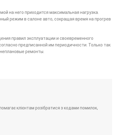
мой на него приходится максимальная нагрузка.
ный режим в салоне авто, сокращая время на прогрев
дения правил эксплуатации и своевременного
согласно предписанной им периодичности. Только так
внеплановые ремонты.
помагає клієнтам розібратися з кодами помилок,