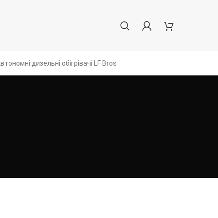
втономні дизельні обігрівачі LF Bros