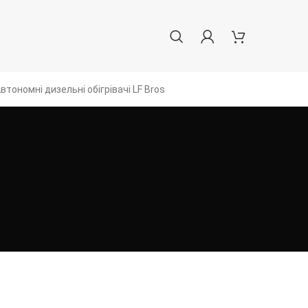
втономні дизельні обігрівачі LF Bros