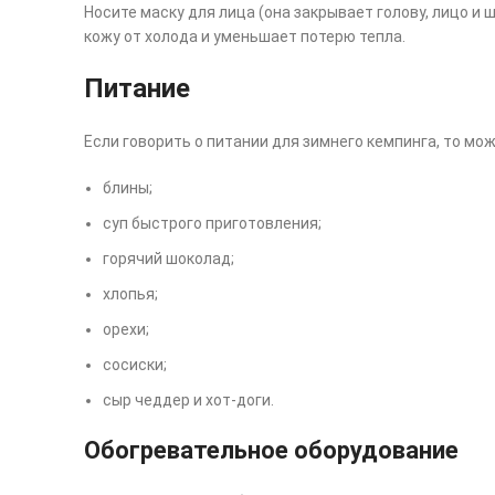
Носите маску для лица (она закрывает голову, лицо 
кожу от холода и уменьшает потерю тепла.
Питание
Если говорить о питании для зимнего кемпинга, то м
блины;
суп быстрого приготовления;
горячий шоколад;
хлопья;
орехи;
сосиски;
сыр чеддер и хот-доги.
Обогревательное оборудование