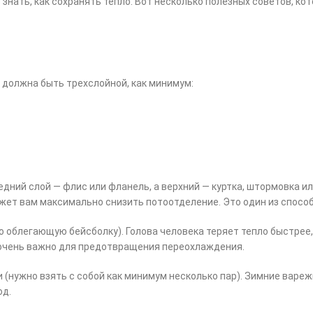
знать, как сохранять тепло. Вот несколько полезных советов, ко
 должна быть трехслойной, как минимум:
едний слой — флис или фланель, а верхний — куртка, штормовка и
ет вам максимально снизить потоотделение. Это один из способ
но облегающую бейсболку). Голова человека теряет тепло быстрее
о очень важно для предотвращения переохлаждения.
 (нужно взять с собой как минимум несколько пар). Зимние варе
од.