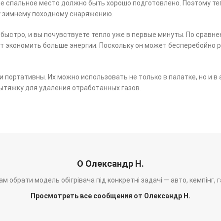
ше спальное место должно быть хорошо подготовлено. Поэтому т
 зимнему походному снаряжению.
ыстро, и вы почувствуете тепло уже в первые минуты. По сравне
ет экономить больше энергии. Поскольку он может бесперебойно р
 портативны. Их можно использовать не только в палатке, но и в
тяжку для удаления отработанных газов.
О Олександр Н.
м обрати модель обігрівача під конкретні задачі — авто, кемпінг, 
Просмотреть все сообщения от Олександр Н.