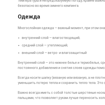
температуры и непредсказуемую погоду, крайне важно 
безопасно во время зимнего кемпинга.
Одежда
Многослойная одежда — важный момент, при этом она
внутренний слой — влагоотводящий;
средний слой — утепляющий;
внешний слой — ветро- и влагозащитный
Внутренний слой — это нижнее белье и термобелье, ср
постоянного добавления и снятия слоев одежды помож
Всегда носите шапку (вязаную или вязаную, а не плот
уменьшить потерю тепла и сохранить тепло тела. Эт
Важно всегда иметь с собой толстые шерстяные носки
пальцами, что позволяет рукам лучше переносить хол