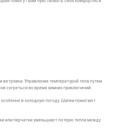
торые помогут вам чувствовать себя комфортно и
ли ветровка. Управление температурой тела путем
ов согреться во время зимних приключений.
, особенно в холодную погоду. Шапки помогают
жки или перчатки уменьшают потерю тепла между