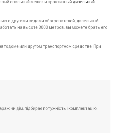
еплый спальный мешок и практичный
дизельный
нию с другими видами обогревателей, дизельный
аботать на высоте 3000 метров, вы можете брать его
 автодоме или другом транспортном средстве. При
гараж чи дім, підбирає потужність і комплектацію.