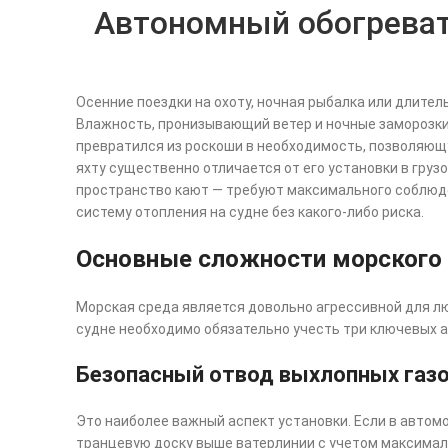
Автономный обогревате
Осенние поездки на охоту, ночная рыбалка или длител
Влажность, пронизывающий ветер и ночные заморозки 
превратился из роскоши в необходимость, позволяющ
яхту существенно отличается от его установки в гру
пространство кают — требуют максимального соблюде
систему отопления на судне без какого-либо риска.
Основные сложности морского
Морская среда является довольно агрессивной для л
судне необходимо обязательно учесть три ключевых а
Безопасный отвод выхлопных газ
Это наиболее важный аспект установки. Если в автом
транцевую доску выше ватерлинии с учетом максималь