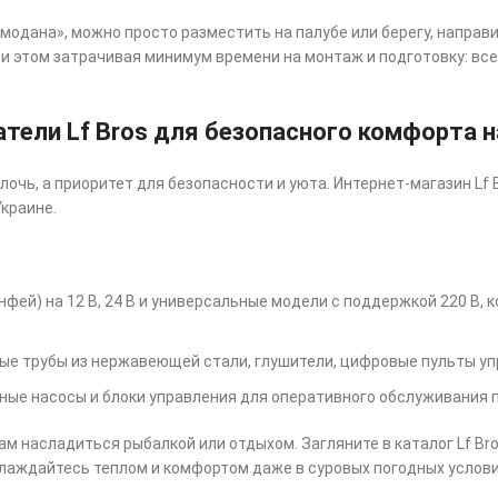
одана», можно просто разместить на палубе или берегу, направив
ри этом затрачивая минимум времени на монтаж и подготовку: все
тели Lf Bros для безопасного комфорта н
лочь, а приоритет для безопасности и уюта. Интернет-магазин Lf
краине.
фей) на 12 В, 24 В и универсальные модели с поддержкой 220 В, 
е трубы из нержавеющей стали, глушители, цифровые пульты упр
вные насосы и блоки управления для оперативного обслуживания 
м насладиться рыбалкой или отдыхом. Загляните в каталог Lf B
лаждайтесь теплом и комфортом даже в суровых погодных услови