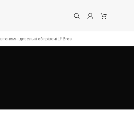
втономні дизельні обігрівачі LF Bros