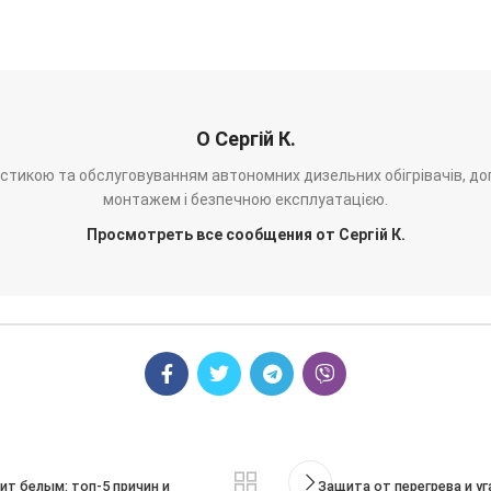
О Сергій К.
ностикою та обслуговуванням автономних дизельних обігрівачів, до
монтажем і безпечною експлуатацією.
Просмотреть все сообщения от Сергій К.
т белым: топ-5 причин и
Защита от перегрева и у