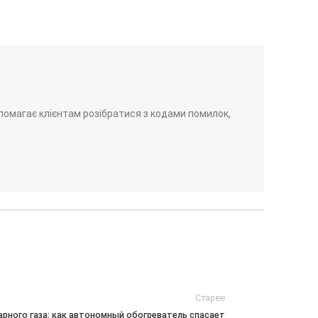
помагає клієнтам розібратися з кодами помилок,
Старее
гарного газа: как автономный обогреватель спасает