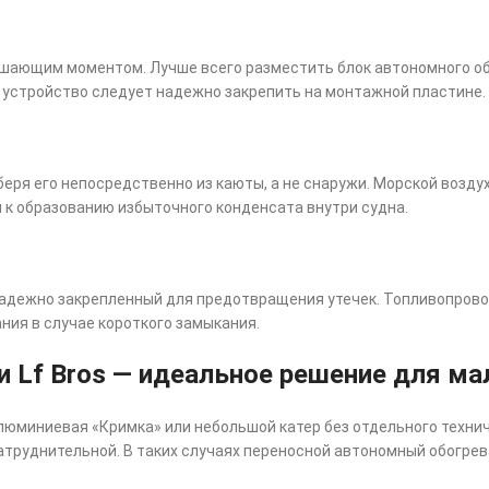
шающим моментом. Лучше всего разместить блок автономного обо
 устройство следует надежно закрепить на монтажной пластине.
еря его непосредственно из каюты, а не снаружи. Морской возду
 к образованию избыточного конденсата внутри судна.
надежно закрепленный для предотвращения утечек. Топливопров
ния в случае короткого замыкания.
 Lf Bros — идеальное решение для ма
люминиевая «Кримка» или небольшой катер без отдельного технич
атруднительной. В таких случаях переносной автономный обогрев