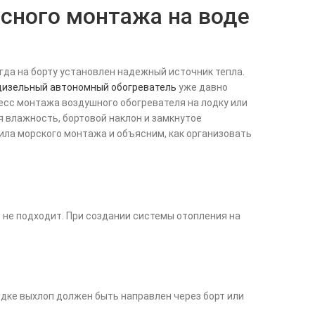
асного монтажа на воде
огда на борту установлен надежный источник тепла.
дизельный автономный обогреватель
уже давно
есс монтажа воздушного обогревателя на лодку или
я влажность, бортовой наклон и замкнутое
ила морского монтажа и объясним, как организовать
не подходит. При создании системы отопления на
одке выхлоп должен быть направлен через борт или