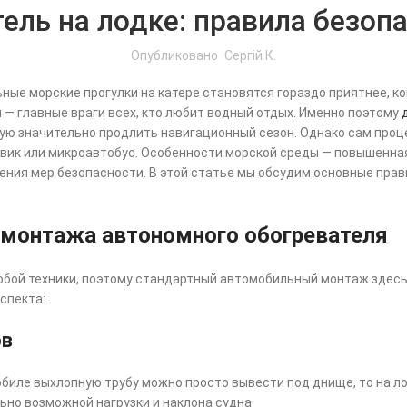
ль на лодке: правила безоп
Опубликовано
Сергій К.
ьные морские прогулки на катере становятся гораздо приятнее, к
— главные враги всех, кто любит водный отдых. Именно поэтому
ую значительно продлить навигационный сезон. Однако сам проц
зовик или микроавтобус. Особенности морской среды — повышенна
ния мер безопасности. В этой статье мы обсудим основные прав
 монтажа автономного обогревателя
юбой техники, поэтому стандартный автомобильный монтаж здесь 
спекта:
ов
обиле выхлопную трубу можно просто вывести под днище, то на л
но возможной нагрузки и наклона судна.