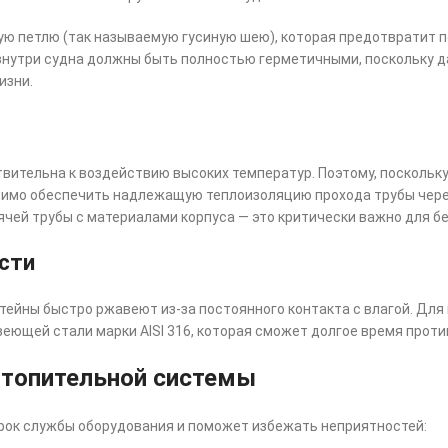
ю петлю (так называемую гусиную шею), которая предотвратит п
внутри судна должны быть полностью герметичными, поскольку да
изни.
твительна к воздействию высоких температур. Поэтому, поскольк
одимо обеспечить надлежащую теплоизоляцию прохода трубы чере
ячей трубы с материалами корпуса — это критически важно для б
ости
ейны быстро ржавеют из-за постоянного контакта с влагой. Для
ющей стали марки AISI 316, которая сможет долгое время проти
отопительной системы
рок службы оборудования и поможет избежать неприятностей: