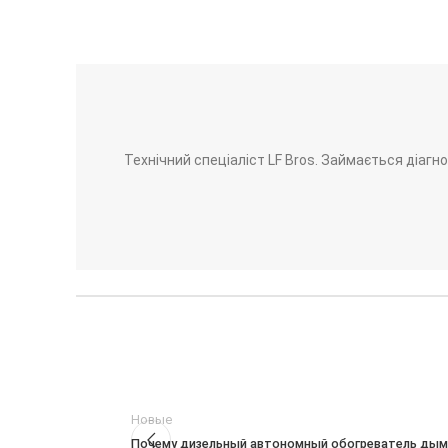
Технічний спеціаліст LF Bros. Займається діаг
Новые
Почему дизельный автономный обогреватель дыми