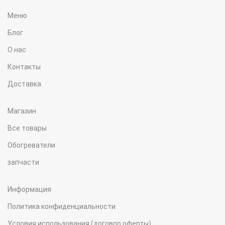
Меню
ВАГА ОПАЛЮВАЧА
4,7
СПОЖИВАННЯ ПАЛИВА
Блог
О нас
310х122х116
РОЗМІР ОПАЛЮВАЧА
мм
РОЗМІР ОПАЛЮВАЧА
Контакты
Доставка
ПУЛЬТ КЕРУВАННЯ
Т4
ВАГА ОПАЛЮВАЧА
Магазин
Все товары
РОЗТАШУВАННЯ БАКА
Обогреватели
запчасти
Информация
Политика конфиденциальности
Условия использования (договор оферты)