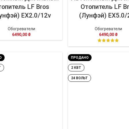
топитель LF Bros
Отопитель LF B
унфэй) EX2.0/12v
(Лунфэй) EX5.0/
Обогреватели
Обогреватели
6490,00
₴
6490,00
₴
О
ПРОДАНО
Т
2 КВТ
24 ВОЛЬТ