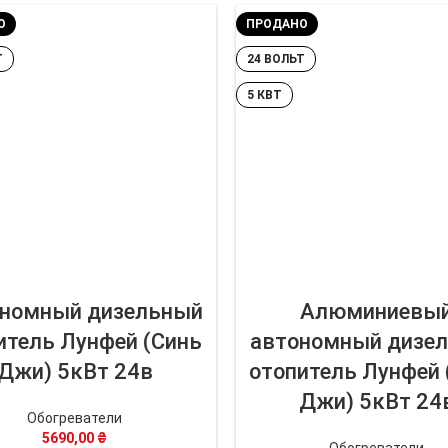
О
ПРОДАНО
Т
24 ВОЛЬТ
5 КВТ
номный дизельный
Алюминиевы
итель Лунфей (Синь
автономный дизе
Джи) 5кВт 24в
отопитель Лунфей 
Джи) 5кВт 24
Обогреватели
5690,00
₴