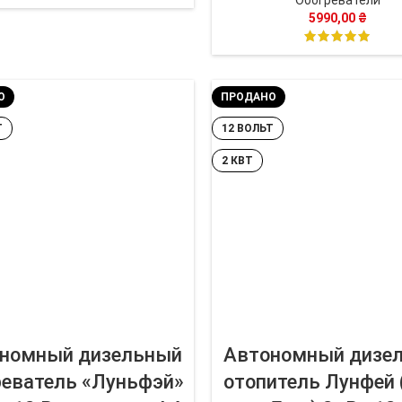
Обогреватели
5990,00
₴
О
ПРОДАНО
Т
12 ВОЛЬТ
2 КВТ
номный дизельный
Автономный дизе
реватель «Луньфэй»
отопитель Лунфей 