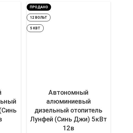
ПРОДАНО
12 ВОЛЬТ
5 КВТ
й
Автономный
льный
алюминиевый
(Синь
дизельный отопитель
в
Лунфей (Синь Джи) 5кВт
12в