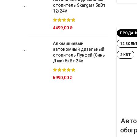
отопитель Skargart 5кВт
12/24V
4499,00
₴
ПРОДАН
Алюминиевый
12 ВОЛЬ
автономный дизельный
отопитель Лунфей (Синь
2 КВТ
Джи) 5кВт 24в
5990,00
₴
Авто
обог