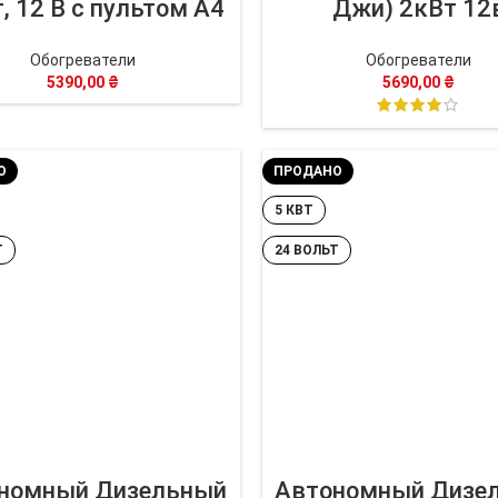
т, 12 В с пультом А4
Джи) 2кВт 12
Обогреватели
Обогреватели
5390,00
₴
5690,00
₴
О
ПРОДАНО
5 КВТ
Т
24 ВОЛЬТ
номный Дизельный
Автономный Дизе