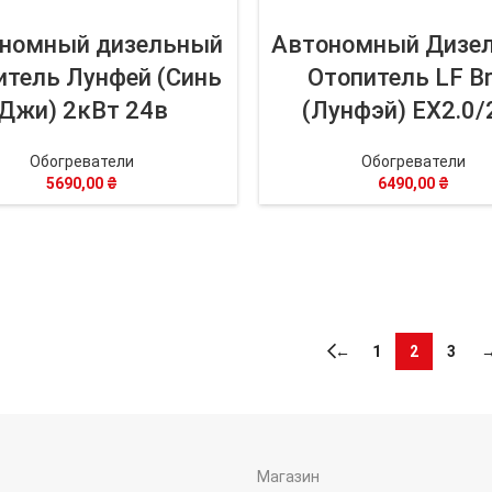
номный дизельный
Автономный Дизе
итель Лунфей (Синь
Отопитель LF B
Джи) 2кВт 24в
(Лунфэй) EX2.0/
Обогреватели
Обогреватели
5690,00
₴
6490,00
₴
←
1
2
3
Магазин