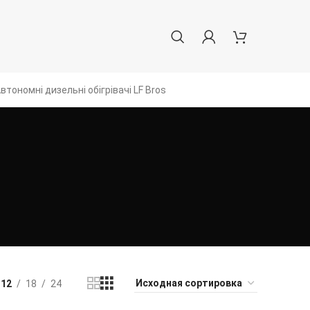
втономні дизельні обігрівачі LF Bros
12
18
24